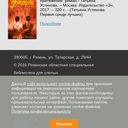
притяжение: роман / Татьяна
Устинова. – Москва: Издательство «Э»,
2017. – 320 с. - (Татьяна Устинова.
Первая среди лучших)
Подробнее
390005, г. Рязань, ул. Татарская, д. 29/44
© 2016 Рязанская областная специальная
библиотека для слепых
rosbds@ryazan.gov.ru
Данный
сайт использует cookie-файлы
для хранения
тел. (4912) 96-61-40,
информации на персональном компьютере
пользователя. Некоторые из этих фалов необходимы
факс (4912) 76-14-63
для работы нашего сайта; другие помогают улучшить
пользовательский интерфейс.Пользование сайтом
означает согласие на хранение cookie-файлов.
Политика конфиденциальности
Хорошо