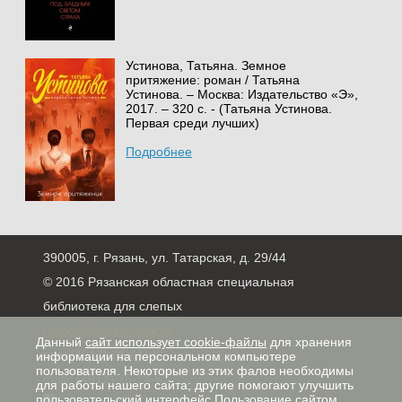
Устинова, Татьяна. Земное
притяжение: роман / Татьяна
Устинова. – Москва: Издательство «Э»,
2017. – 320 с. - (Татьяна Устинова.
Первая среди лучших)
Подробнее
390005, г. Рязань, ул. Татарская, д. 29/44
© 2016 Рязанская областная специальная
библиотека для слепых
rosbds@ryazan.gov.ru
Данный
сайт использует cookie-файлы
для хранения
тел. (4912) 96-61-40,
информации на персональном компьютере
пользователя. Некоторые из этих фалов необходимы
факс (4912) 76-14-63
для работы нашего сайта; другие помогают улучшить
пользовательский интерфейс.Пользование сайтом