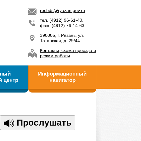
rosbds@ryazan.gov.ru
тел. (4912) 96-61-40,
факс (4912) 76-14-63
390005, г. Рязань, ул.
Татарская, д. 29/44
Контакты, схема проезда и
режим работы
ьный
Информационный
й центр
навигатор
Прослушать