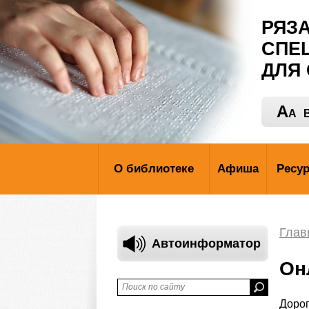
РЯЗ
СПЕ
ДЛЯ
A
A
В
О библиотеке
Афиша
Ресу
Глав
Автоинформатор
Он
Дорог