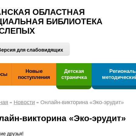
АНСКАЯ ОБЛАСТНАЯ
ЦИАЛЬНАЯ БИБЛИОТЕКА
 СЛЕПЫХ
ерсия для слабовидящих
Новые
Детская
Регионал
рсы
поступления
страничка
методически
ная
Новости
Онлайн‑викторина «Эко‑эрудит»
лайн‑викторина «Эко‑эрудит»
ие друзья!