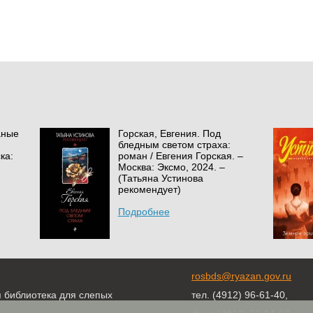
аные
Горская, Евгения. Под
бледным светом страха:
ка:
роман / Евгения Горская. –
Москва: Эксмо, 2024. –
(Татьяна Устинова
рекомендует)
Подробнее
rosbds@ryazan.gov.ru
я библиотека для слепых
тел. (4912) 96-61-40,