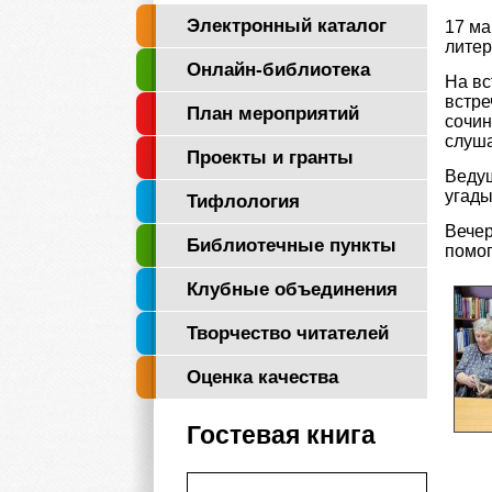
Электронный каталог
17 ма
литер
Онлайн-библиотека
На вс
встре
"Логос"
План мероприятий
сочин
слуш
Проекты и гранты
Ведущ
угады
Тифлология
Вечер
Библиотечные пункты
помог
Клубные объединения
Творчество читателей
Оценка качества
Гостевая книга