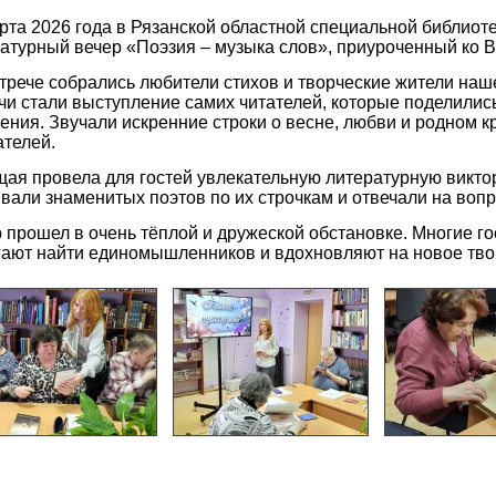
рта 2026 года в Рязанской областной специальной библиот
атурный вечер «Поэзия – музыка слов», приуроченный ко 
трече собрались любители стихов и творческие жители наш
чи стали выступление самих читателей, которые поделилис
ения. Звучали искренние строки о весне, любви и родном к
ателей.
ая провела для гостей увлекательную литературную виктор
вали знаменитых поэтов по их строчкам и отвечали на воп
 прошел в очень тёплой и дружеской обстановке. Многие гос
ают найти единомышленников и вдохновляют на новое тво